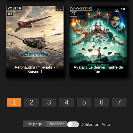
VOSTFR
VF+VOSTFR
7.0
7.8
03
07
Aeronautica Imperialis -
Avatar : Le dernier maître de
Saison 1
l'air -
1
2
3
4
5
6
7
Accéder
Défilement Auto