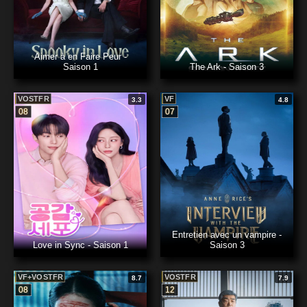
Aimer à en Faire Peur -
Saison 1
The Ark - Saison 3
VOSTFR
VF
3.3
4.8
08
07
Entretien avec un vampire -
Love in Sync - Saison 1
Saison 3
VF+VOSTFR
VOSTFR
8.7
7.9
08
12