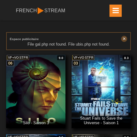
FRENCH
STREAM
×
Espace publicitaire
File gal.php not found. File ubis.php not found.
VF+VOSTFR
VF+VOSTFR
9.0
8.3
06
03
Stuart Fails to Save the
Silo - Saison 3
Universe - Saison 1