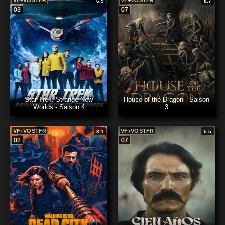
VF+VOSTFR
VF+VOSTFR
6.9
8.7
03
07
Star Trek: Strange New
House of the Dragon - Saison
Worlds - Saison 4
3
VF+VOSTFR
VF+VOSTFR
8.1
5.5
02
07