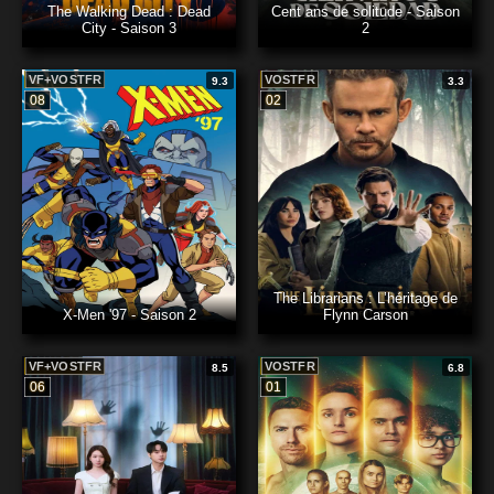
The Walking Dead : Dead
Cent ans de solitude - Saison
City - Saison 3
2
VF+VOSTFR
VOSTFR
9.3
3.3
08
02
The Librarians : L’héritage de
X-Men '97 - Saison 2
Flynn Carson
VF+VOSTFR
VOSTFR
8.5
6.8
06
01