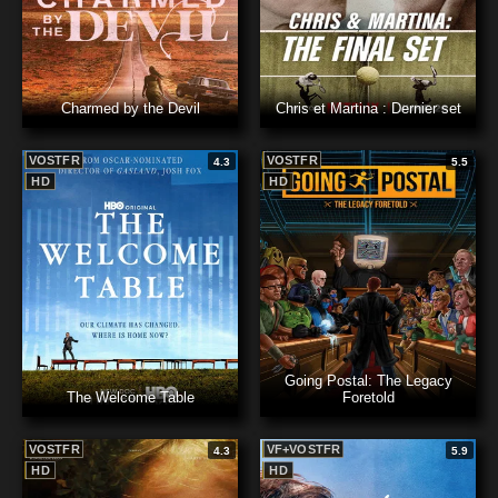
Charmed by the Devil
Chris et Martina : Dernier set
VOSTFR
VOSTFR
4.3
5.5
HD
HD
Going Postal: The Legacy
The Welcome Table
Foretold
VOSTFR
VF+VOSTFR
4.3
5.9
HD
HD