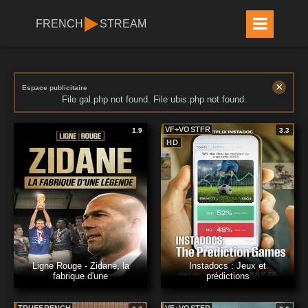
FRENCH
STREAM
×
Espace publicitaire
File gal.php not found. File ubis.php not found.
VF+VOSTFR
1.9
3.3
HD
Ligne Rouge - Zidane, la
Instadocs : Jeux et
fabrique d'une
prédictions