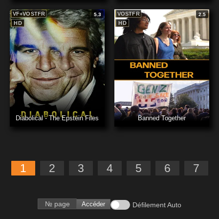
VF+VOSTFR
VOSTFR
5.3
2.5
HD
HD
Diabolical - The Epstein Files
Banned Together
1
2
3
4
5
6
7
Accéder
Défilement Auto