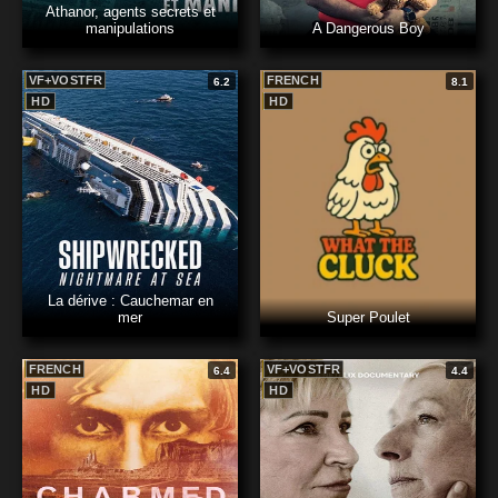
Athanor, agents secrets et
manipulations
A Dangerous Boy
VF+VOSTFR
FRENCH
6.2
8.1
HD
HD
La dérive : Cauchemar en
mer
Super Poulet
FRENCH
VF+VOSTFR
6.4
4.4
HD
HD