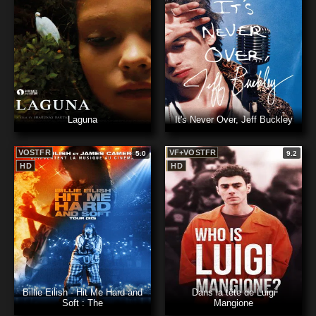
Laguna
It's Never Over, Jeff Buckley
VOSTFR
VF+VOSTFR
5.0
9.2
HD
HD
Billie Eilish - Hit Me Hard and
Dans la tête de Luigi
Soft : The
Mangione