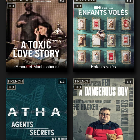
TRUEFRENCH
VF+VOSTFR
6.7
8.6
HD
HD
Amour et Machinations
Enfants volés
FRENCH
FRENCH
6.3
6.5
HD
HD