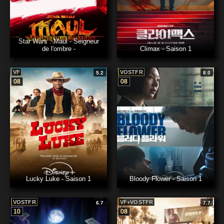
Star Wars : Maul - Seigneur
de l'ombre -
Climax - Saison 1
VF
VOSTFR
5.2
8.0
08
08
Lucky Luke - Saison 1
Bloody Flower - Saison 1
VOSTFR
VF+VOSTFR
6.7
7.7
10
08