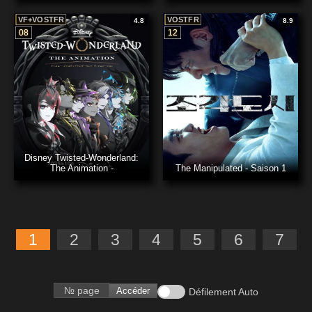
VF+VOSTFR
VOSTFR
4.8
8.9
08
12
Disney Twisted-Wonderland:
The Animation -
The Manipulated - Saison 1
1
2
3
4
5
6
7
Accéder
Défilement Auto