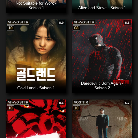
Not Suitable for Work -
Saison 1
Alice and Steve - Saison 1
VF+VOSTFR
VF+VOSTFR
8.0
8.8
10
08
Daredevil : Born Again -
Gold Land - Saison 1
Saison 2
VF+VOSTFR
VOSTFR
8.6
6.7
10
10