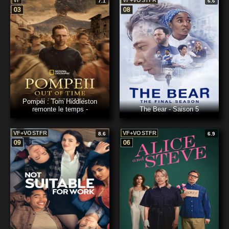
VF
VF+VOSTFR
7.1
6.6
03
08
Pompéi : Tom Hiddleston
remonte le temps -
The Bear - Saison 5
VF+VOSTFR
VF+VOSTFR
8.6
6.9
09
06