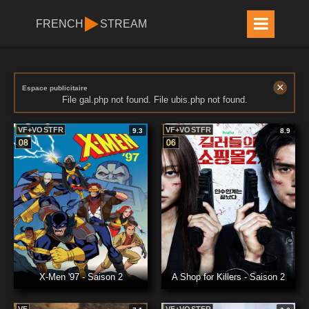
FRENCH
STREAM
×
Espace publicitaire
File gal.php not found. File ubis.php not found.
VF+VOSTFR
VF+VOSTFR
9.3
8.9
08
06
X-Men '97 - Saison 2
A Shop for Killers - Saison 2