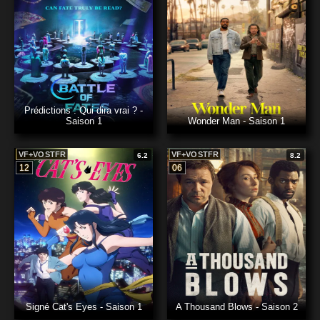
Prédictions : Qui dira vrai ? -
Saison 1
Wonder Man - Saison 1
VF+VOSTFR
VF+VOSTFR
6.2
8.2
12
06
Signé Cat's Eyes - Saison 1
A Thousand Blows - Saison 2