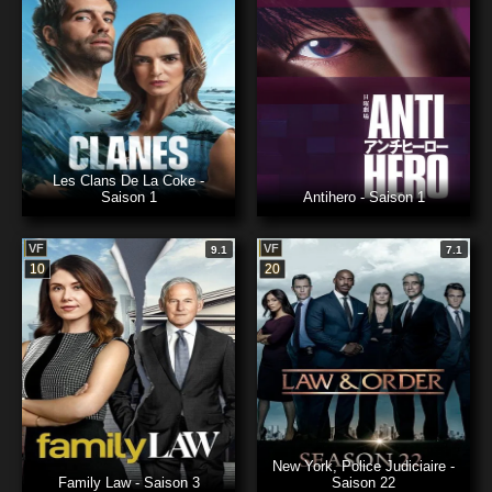
Les Clans De La Coke -
Saison 1
Antihero - Saison 1
VF
VF
9.1
7.1
10
20
New York, Police Judiciaire -
Family Law - Saison 3
Saison 22