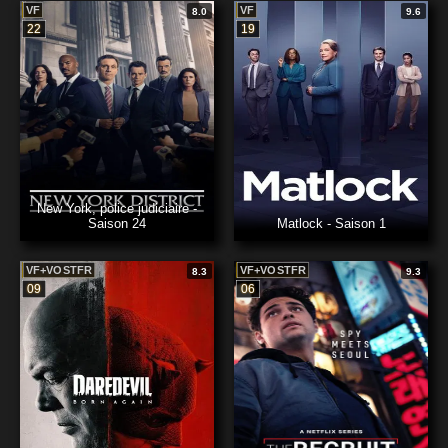
VF
VF
8.0
9.6
22
19
New York, police judiciaire -
Saison 24
Matlock - Saison 1
VF+VOSTFR
VF+VOSTFR
8.3
9.3
09
06