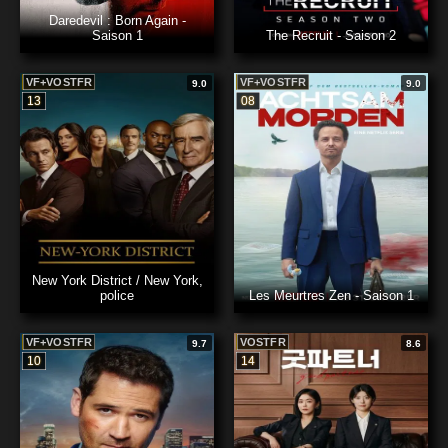
Daredevil : Born Again -
Saison 1
The Recruit - Saison 2
VF+VOSTFR
VF+VOSTFR
9.0
9.0
13
08
New York District / New York,
police
Les Meurtres Zen - Saison 1
VF+VOSTFR
VOSTFR
9.7
8.6
10
14