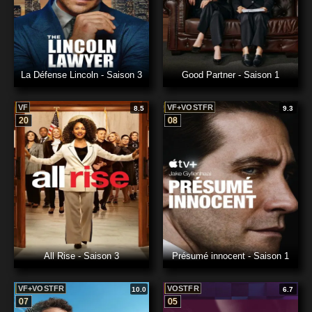
La Défense Lincoln - Saison 3
Good Partner - Saison 1
VF
VF+VOSTFR
8.5
9.3
20
08
All Rise - Saison 3
Présumé innocent - Saison 1
VF+VOSTFR
VOSTFR
10.0
6.7
07
05