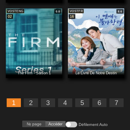
VOSTENG
VOSTFR
0.0
8.6
02
16
The Firm - Saison 1
Le Livre De Notre Destin
1
2
3
4
5
6
7
Accéder
Défilement Auto