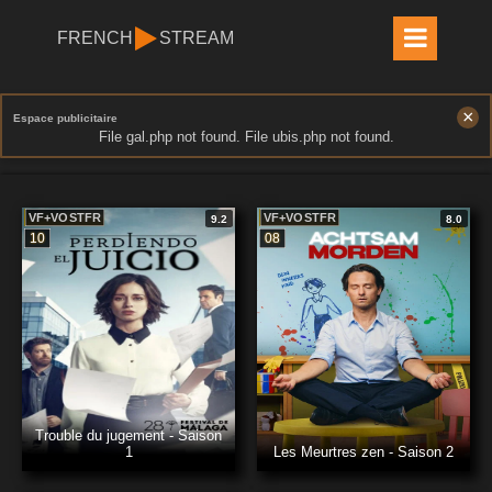
FRENCH
STREAM
×
Espace publicitaire
File gal.php not found. File ubis.php not found.
VF+VOSTFR
VF+VOSTFR
9.2
8.0
10
08
Trouble du jugement - Saison
1
Les Meurtres zen - Saison 2