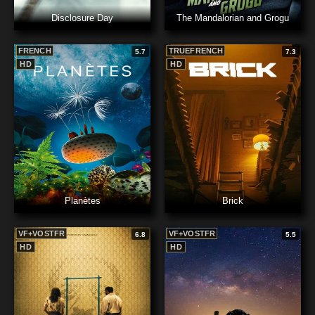
Disclosure Day
The Mandalorian and Grogu
FRENCH
TRUEFRENCH
5.7
7.3
HD
HD
Planètes
Brick
VF+VOSTFR
VF+VOSTFR
6.8
5.5
HD
HD