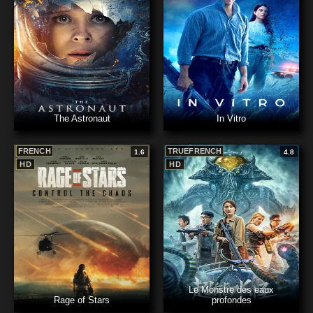
The Astronaut
In Vitro
FRENCH
TRUEFRENCH
1.6
4.8
HD
HD
Le Monstre des eaux
Rage of Stars
profondes