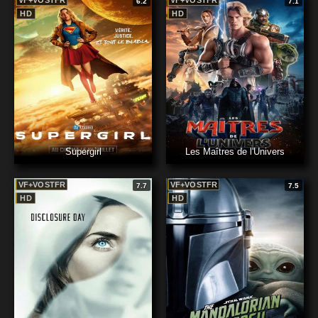
VF+VOSTFR
VF+VOSTFR
6.2
7.1
HD
HD
Supergirl
Les Maîtres de l'Univers
VF+VOSTFR
VF+VOSTFR
7.7
7.5
HD
HD