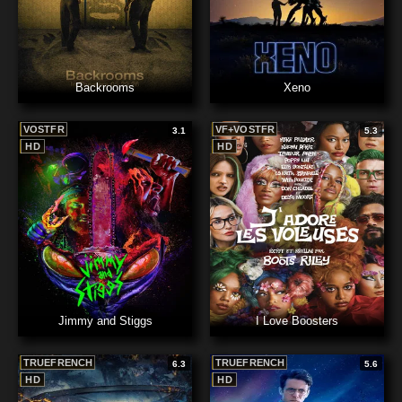
Backrooms
Xeno
VOSTFR
VF+VOSTFR
3.1
5.3
HD
HD
Jimmy and Stiggs
I Love Boosters
TRUEFRENCH
TRUEFRENCH
6.3
5.6
HD
HD