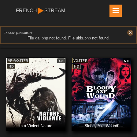
FRENCH
STREAM
×
Espace publicitaire
File gal.php not found. File ubis.php not found.
VF+VOSTFR
VOSTFR
4.8
5.0
HD
HD
In a Violent Nature
Bloody Axe Wound