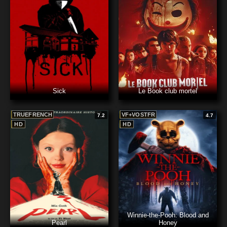
Sick
Le Book club mortel
TRUEFRENCH
VF+VOSTFR
7.2
4.7
HD
HD
Winnie-the-Pooh: Blood and
Pearl
Honey