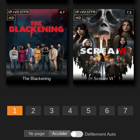
VF+VOSTFR
VF+VOSTFR
6.7
7.2
HD
HD
The Blackening
Scream VI
1
2
3
4
5
6
7
Accéder
Défilement Auto