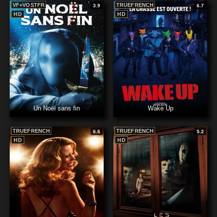
VF+VOSTFR
TRUEFRENCH
3.9
6.7
HD
HD
Un Noël sans fin
Wake Up
TRUEFRENCH
TRUEFRENCH
6.6
5.2
HD
HD