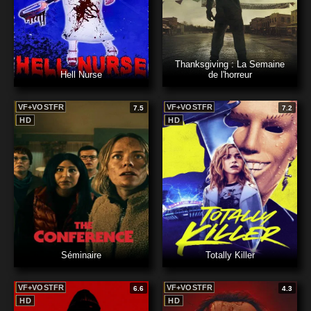
Thanksgiving : La Semaine
Hell Nurse
de l'horreur
VF+VOSTFR
VF+VOSTFR
7.5
7.2
HD
HD
Séminaire
Totally Killer
VF+VOSTFR
VF+VOSTFR
6.6
4.3
HD
HD