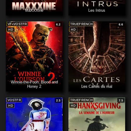
MaXXXine
Les Intrus
VF+VOSTFR
TRUEFRENCH
6.2
6.6
HD
HD
Winnie-the-Pooh: Blood and
Honey 2
Les Cartes du mal
VOSTFR
TRUEFRENCH
2.5
7.5
HD
HD