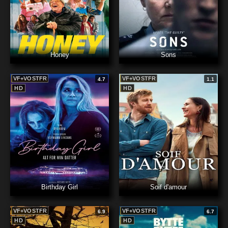
Honey
Sons
VF+VOSTFR
VF+VOSTFR
4.7
1.1
HD
HD
Birthday Girl
Soif d'amour
VF+VOSTFR
VF+VOSTFR
6.9
6.7
HD
HD