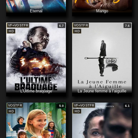
Eternal
Mango
VF+VOSTFR
VOSTFR
6.7
7.6
HD
HD
L'Ultime braquage
La Jeune femme à l’aiguille
VOSTFR
VF+VOSTFR
5.0
6.1
HD
HD