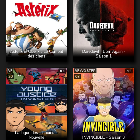
Astérix & Obélix : Le Combat
Daredevil : Born Again -
des chefs
Saison 1
VF
VF+VOSTFR
8.0
9.3
20
08
La Ligue des justiciers :
Nouvelle
INVINCIBLE - Saison 3