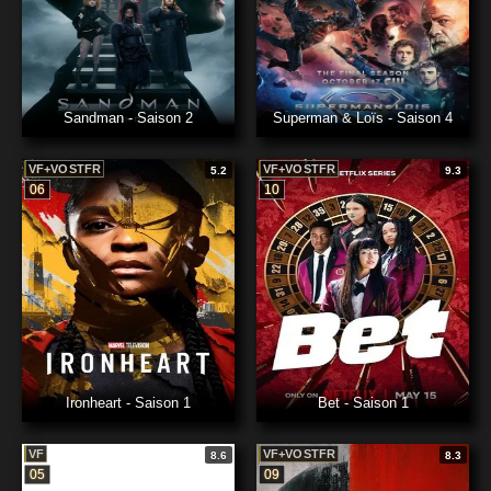
Sandman - Saison 2
Superman & Loïs - Saison 4
VF+VOSTFR
VF+VOSTFR
5.2
9.3
06
10
Ironheart - Saison 1
Bet - Saison 1
VF
VF+VOSTFR
8.6
8.3
05
09