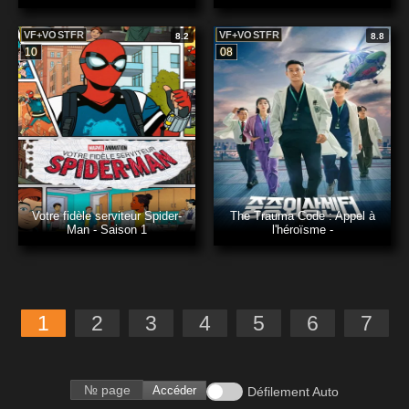
VF+VOSTFR
VF+VOSTFR
8.2
8.8
10
08
Votre fidèle serviteur Spider-
The Trauma Code : Appel à
Man - Saison 1
l'héroïsme -
1
2
3
4
5
6
7
Accéder
Défilement Auto