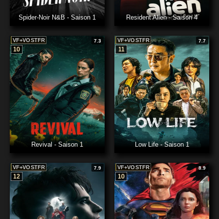
Spider-Noir N&B - Saison 1
Resident Alien - Saison 4
VF+VOSTFR
VF+VOSTFR
7.3
7.7
10
11
Revival - Saison 1
Low Life - Saison 1
VF+VOSTFR
VF+VOSTFR
7.9
8.9
12
10