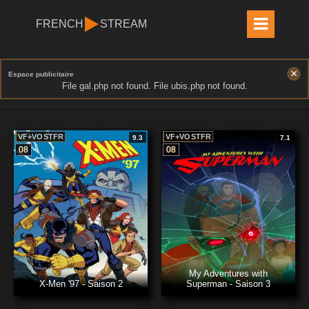
FRENCH
STREAM
×
Espace publicitaire
File gal.php not found. File ubis.php not found.
VF+VOSTFR
VF+VOSTFR
9.3
7.1
08
08
My Adventures with
X-Men '97 - Saison 2
Superman - Saison 3