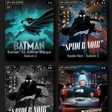
VF+VOSTFR
VF+VOSTFR
7.2
8.1
10
08
Batman : Le Justicier Masqué
- Saison 2
Spider-Noir - Saison 1
VF
VF+VOSTFR
9.8
9.0
08
10